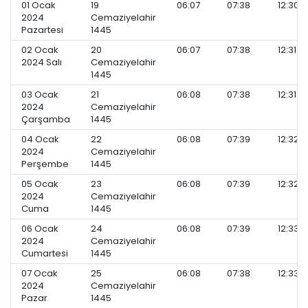
01 Ocak
19
06:07
07:38
12:30
2024
Cemaziyelahir
Pazartesi
1445
02 Ocak
20
06:07
07:38
12:31
2024 Salı
Cemaziyelahir
1445
03 Ocak
21
06:08
07:38
12:31
2024
Cemaziyelahir
Çarşamba
1445
04 Ocak
22
06:08
07:39
12:32
2024
Cemaziyelahir
Perşembe
1445
05 Ocak
23
06:08
07:39
12:32
2024
Cemaziyelahir
Cuma
1445
06 Ocak
24
06:08
07:39
12:33
2024
Cemaziyelahir
Cumartesi
1445
07 Ocak
25
06:08
07:38
12:33
2024
Cemaziyelahir
Pazar
1445