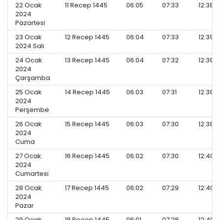
22 Ocak
11 Recep 1445
06:05
07:33
12:38
2024
Pazartesi
23 Ocak
12 Recep 1445
06:04
07:33
12:39
2024 Salı
24 Ocak
13 Recep 1445
06:04
07:32
12:39
2024
Çarşamba
25 Ocak
14 Recep 1445
06:03
07:31
12:39
2024
Perşembe
26 Ocak
15 Recep 1445
06:03
07:30
12:39
2024
Cuma
27 Ocak
16 Recep 1445
06:02
07:30
12:40
2024
Cumartesi
28 Ocak
17 Recep 1445
06:02
07:29
12:40
2024
Pazar
29 Ocak
18 Recep 1445
06:01
07:28
12:40