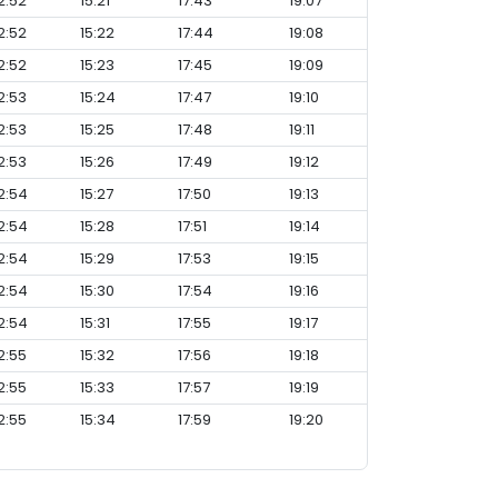
2:52
15:21
17:43
19:07
2:52
15:22
17:44
19:08
2:52
15:23
17:45
19:09
2:53
15:24
17:47
19:10
2:53
15:25
17:48
19:11
2:53
15:26
17:49
19:12
2:54
15:27
17:50
19:13
2:54
15:28
17:51
19:14
2:54
15:29
17:53
19:15
2:54
15:30
17:54
19:16
2:54
15:31
17:55
19:17
2:55
15:32
17:56
19:18
2:55
15:33
17:57
19:19
2:55
15:34
17:59
19:20