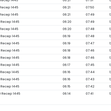
 Recep 1445
06:21
07:51
1
 Recep 1445
06:21
07:50
1
 Recep 1445
06:21
07:49
1
0 Recep 1445
06:20
07:49
1
1 Recep 1445
06:20
07:48
1
2 Recep 1445
06:19
07:48
1
3 Recep 1445
06:19
07:47
1
4 Recep 1445
06:18
07:46
1
5 Recep 1445
06:18
07:46
1
6 Recep 1445
06:17
07:45
1
7 Recep 1445
06:16
07:44
1
8 Recep 1445
06:16
07:43
1
9 Recep 1445
06:15
07:42
1
0 Recep 1445
06:14
07:41
1