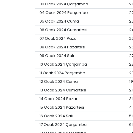
03 Ocak 2024 Çarşamba
2
04 Ocak 2024 Perşembe
2
05 Ocak 2024 Cuma
2
06 Ocak 2024 Cumartesi
2
07 Ocak 2024 Pazar
2
08 Ocak 2024 Pazartesi
2
09 Ocak 2024 Salı
2
10 Ocak 2024 Çarşamba
2
11 Ocak 2024 Perşembe
2
12 Ocak 2024 Cuma
1
13 Ocak 2024 Cumartesi
2
14 Ocak 2024 Pazar
3
15 Ocak 2024 Pazartesi
4
16 Ocak 2024 Salı
5
17 Ocak 2024 Çarşamba
6