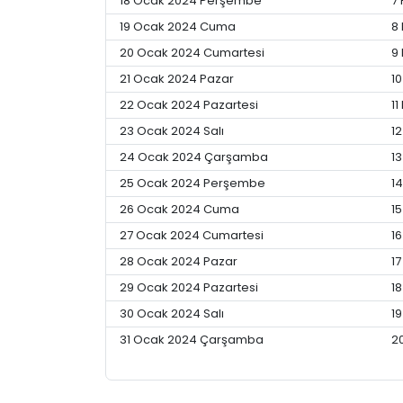
18 Ocak 2024 Perşembe
7
19 Ocak 2024 Cuma
8
20 Ocak 2024 Cumartesi
9
21 Ocak 2024 Pazar
1
22 Ocak 2024 Pazartesi
1
23 Ocak 2024 Salı
1
24 Ocak 2024 Çarşamba
1
25 Ocak 2024 Perşembe
1
26 Ocak 2024 Cuma
1
27 Ocak 2024 Cumartesi
1
28 Ocak 2024 Pazar
1
29 Ocak 2024 Pazartesi
1
30 Ocak 2024 Salı
1
31 Ocak 2024 Çarşamba
2