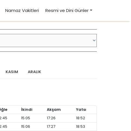
Namaz Vakitleri
Resmi ve Dini Günler
KASIM
ARALIK
Öğle
İkindi
Akşam
Yatsı
2:45
15:05
17:26
18:52
2:45
15:06
17:27
18:53